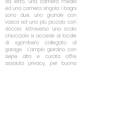
da letto, una camera media
ed una camera singola. I bagni
sono due, uno grande con
vasca ed uno più piccolo con
doccia. Attraverso una scala
chiocciola si accede al locale
di sgombero collegato al
garage . L'ampio giardino con
siepe alta e curata offre
assoluta privacy, per buona
parte è lasciato a prato
eccetto una zona con gazebo
adibita a zona relax e pranzo
all'aperto. Ottima soluzione per
chi vuole vivere vicino a tutti i
servizi senza rinunciare alla vita
all'aria aperta