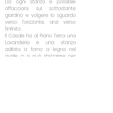
Da ogni stanza è possibile
affacciarsi sul sottostante
giardino e volgere lo sguardo
verso l'orizzonte, anzi verso
l'infinito.
Il Casale ha al Piano Terra una
Lavanderia e una stanza
adibita a forno a legna nel
quale ci si può sbizzarrire per
preparare pizze e caldi arrosti
Al Casale si può arrivare
seguendo due strade, una sale
su dal Paese su un sentiero
sterrato per poco più di un
Kilometro, mentre l'altra
scende dalla provinciale del
Serra su tornanti in terra